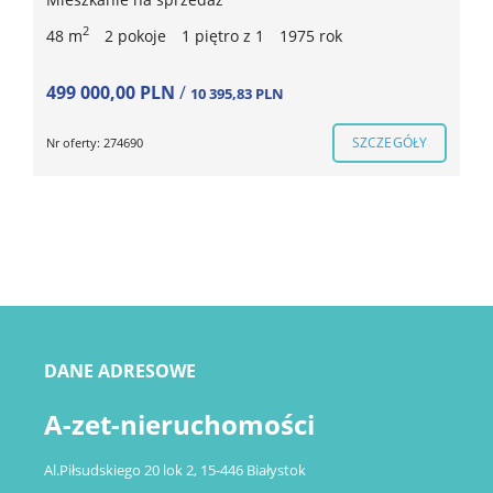
2
48 m
2 pokoje
1 piętro z 1
1975 rok
499 000,00 PLN
/
10 395,83 PLN
SZCZEGÓŁY
Nr oferty: 274690
DANE ADRESOWE
A-zet-nieruchomości
Al.Piłsudskiego 20 lok 2, 15-446 Białystok