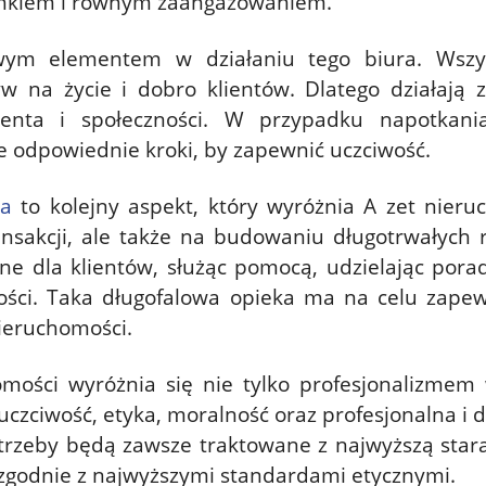
cunkiem i równym zaangażowaniem.
wym elementem w działaniu tego biura. Wszy
na życie i dobro klientów. Dlatego działają 
enta i społeczności. W przypadku napotkania 
e odpowiednie kroki, by zapewnić uczciwość.
ka
to kolejny aspekt, który wyróżnia A zet nier
nsakcji, ale także na budowaniu długotrwałych r
pne dla klientów, służąc pomocą, udzielając pora
łości. Taka długofalowa opieka ma na celu zapew
ieruchomości.
mości wyróżnia się nie tylko profesjonalizmem w
uczciwość, etyka, moralność oraz profesjonalna i 
otrzeby będą zawsze traktowane z najwyższą stara
zgodnie z najwyższymi standardami etycznymi.