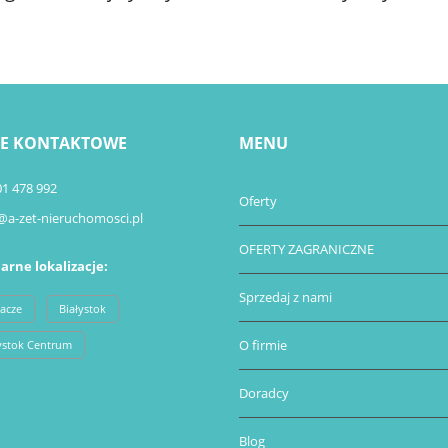
E KONTAKTOWE
MENU
01 478 992
Oferty
@a-zet-nieruchomosci.pl
OFERTY ZAGRANICZNE
arne lokalizacje:
Sprzedaj z nami
acze
Białystok
O firmie
ystok Centrum
Doradcy
Blog