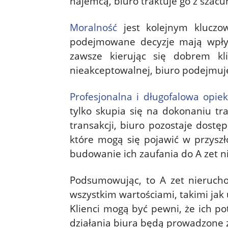
najemcą, biuro traktuje go z sza
Moralność
jest kolejnym kluczo
podejmowane decyzje mają wpływ 
zawsze kierując się dobrem kli
nieakceptowalnej, biuro podejmuj
Profesjonalna i długofalowa opie
tylko skupia się na dokonaniu tra
transakcji, biuro pozostaje dostę
które mogą się pojawić w przysz
budowanie ich zaufania do A zet n
Podsumowując, to A zet nierucho
wszystkim wartościami, takimi jak 
Klienci mogą być pewni, że ich p
działania biura będą prowadzone 